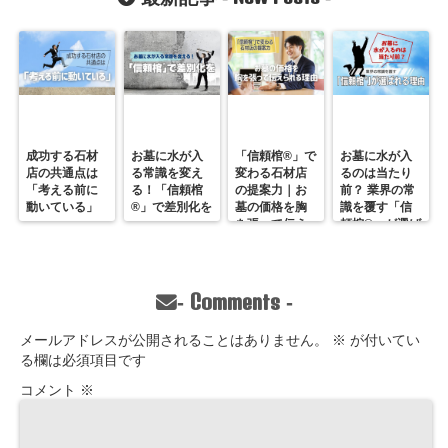
良県】
ないお墓”「信
頼棺®」/株式
会社第一石材
（本社：兵庫
県神戸市)/代表
取締役・能島
孝志
成功する石材
お墓に水が入
「信頼棺®」で
お墓に水が入
店の共通点は
る常識を変え
変わる石材店
るのは当たり
「考える前に
る！「信頼棺
の提案力｜お
前？ 業界の常
動いている」
®」で差別化を
墓の価格を胸
識を覆す「信
を張って伝え
頼棺®」が選ば
られる理由
れる理由
Comments
-
-
メールアドレスが公開されることはありません。
※
が付いてい
る欄は必須項目です
コメント
※