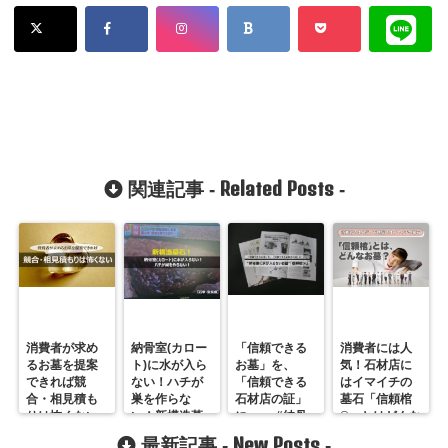
Related Posts
関連記事 -
-
消費者が求め
納骨室(カロー
「信頼できる
消費者には人
るお墓を提案
ト)に水が入ら
お墓」を、
気！石材店に
できれば競
ない！ハチが
「信頼できる
はイマイチの
合・相見積も
巣を作らな
石材店の証」
墓石「信頼棺
りは怖くない
い！新構造墓
に──。“納骨
®」とはどんな
石【石幸・奈
室に水が入ら
お墓？
New Posts
最新記事 -
-