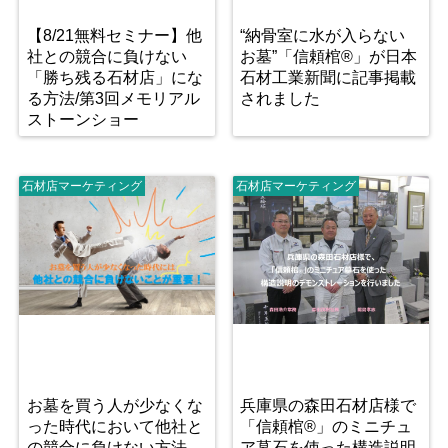
【8/21無料セミナー】他
“納骨室に水が入らない
社との競合に負けない
お墓”「信頼棺®」が日本
「勝ち残る石材店」にな
石材工業新聞に記事掲載
る方法/第3回メモリアル
されました
ストーンショー
石材店マーケティング
石材店マーケティング
お墓を買う人が少なくな
兵庫県の森田石材店様で
った時代において他社と
「信頼棺®」のミニチュ
の競合に負けない方法
ア墓石を使った構造説明