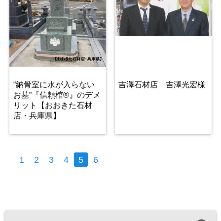
“納骨室に水が入らない
吉澤石材店 吉澤光宏様
お墓”『信頼棺®』のデメ
リット【おおきた石材
店・兵庫県】
1
2
3
4
5
6