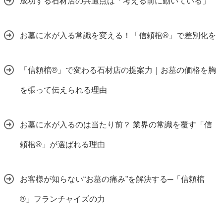
成功する石材店の共通点は「考える前に動いている」
お墓に水が入る常識を変える！「信頼棺®」で差別化を
「信頼棺®」で変わる石材店の提案力｜お墓の価格を胸
を張って伝えられる理由
お墓に水が入るのは当たり前？ 業界の常識を覆す「信
頼棺®」が選ばれる理由
お客様が知らない“お墓の痛み”を解決する─「信頼棺
®」フランチャイズの力