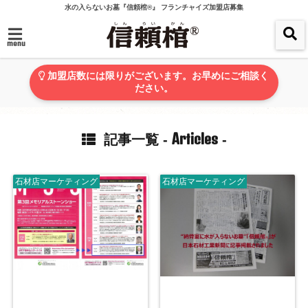
水の入らないお墓『信頼棺®』 フランチャイズ加盟店募集
menu
加盟店数には限りがございます。お早めにご相談く
ださい。
Articles
記事一覧 -
-
石材店マーケティング
石材店マーケティング