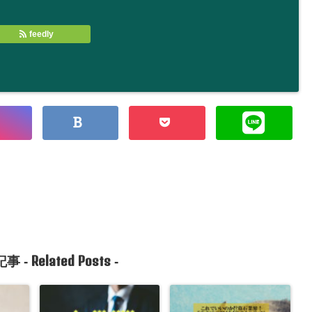
feedly
Related Posts
事 -
-