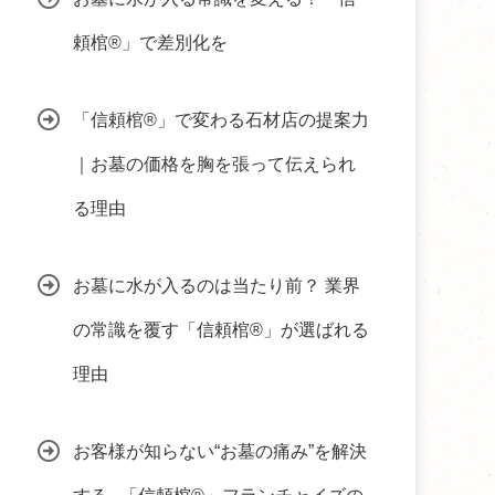
頼棺®」で差別化を
「信頼棺®」で変わる石材店の提案力
｜お墓の価格を胸を張って伝えられ
る理由
お墓に水が入るのは当たり前？ 業界
の常識を覆す「信頼棺®」が選ばれる
理由
お客様が知らない“お墓の痛み”を解決