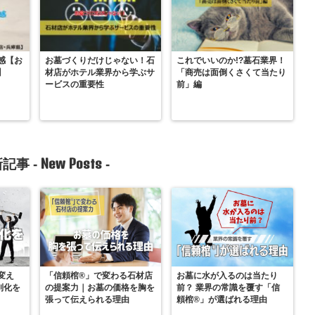
感【お
お墓づくりだけじゃない！石
これでいいのか!?墓石業界！
】
材店がホテル業界から学ぶサ
「商売は面倒くさくて当たり
ービスの重要性
前」編
New Posts
記事 -
-
変え
「信頼棺®」で変わる石材店
お墓に水が入るのは当たり
別化を
の提案力｜お墓の価格を胸を
前？ 業界の常識を覆す「信
張って伝えられる理由
頼棺®」が選ばれる理由