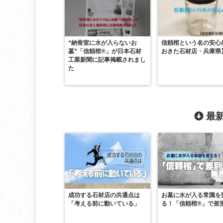
“納骨室に水が入らないお
信頼棺という名の安心
墓”「信頼棺®」が日本石材
おきた石材店・兵庫県
工業新聞に記事掲載されまし
た
最新
成功する石材店の共通点は
お墓に水が入る常識を
「考える前に動いている」
る！「信頼棺®」で差