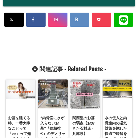
Related Posts
関連記事 -
-
お墓を建てる
“納骨室に水が
関西型のお墓
水の侵入と納
時、一番大事
入らないお
の弱点【おお
骨室内の湿気
なことって
墓”『信頼棺
きた石材店・
対策を施した
「○○」って知
®』のデメリッ
兵庫県】
快適で綺麗を