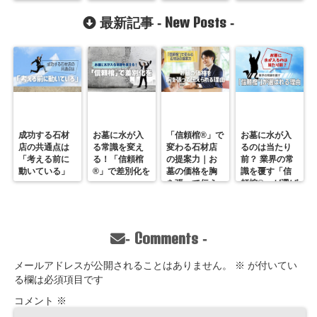
ってますか？
ト【おおきた
保っていける
石材店・兵庫
お墓
New Posts
最新記事 -
-
県】
成功する石材
お墓に水が入
「信頼棺®」で
お墓に水が入
店の共通点は
る常識を変え
変わる石材店
るのは当たり
「考える前に
る！「信頼棺
の提案力｜お
前？ 業界の常
動いている」
®」で差別化を
墓の価格を胸
識を覆す「信
を張って伝え
頼棺®」が選ば
られる理由
れる理由
Comments
-
-
メールアドレスが公開されることはありません。
※
が付いてい
る欄は必須項目です
コメント
※