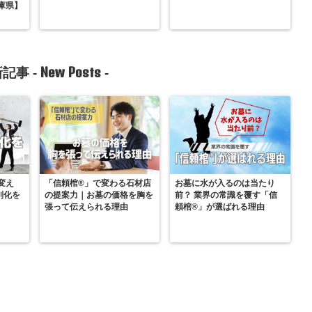
庫県】
New Posts
記事 -
-
変え
「信頼棺®」で変わる石材店
お墓に水が入るのは当たり
別化を
の提案力｜お墓の価格を胸を
前？ 業界の常識を覆す「信
張って伝えられる理由
頼棺®」が選ばれる理由