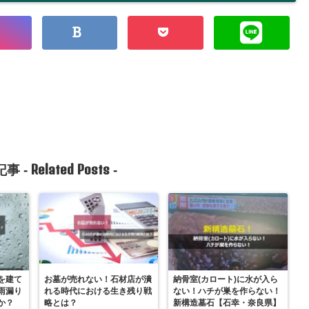
Related Posts
事 -
-
を建て
お墓が売れない！石材店が潰
納骨室(カロート)に水が入ら
雨漏り
れる時代における生き残り戦
ない！ハチが巣を作らない！
か？
略とは？
新構造墓石【石幸・奈良県】