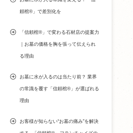
頼棺®」で差別化を
「信頼棺®」で変わる石材店の提案力
｜お墓の価格を胸を張って伝えられ
る理由
お墓に水が入るのは当たり前？ 業界
の常識を覆す「信頼棺®」が選ばれる
理由
お客様が知らない“お墓の痛み”を解決