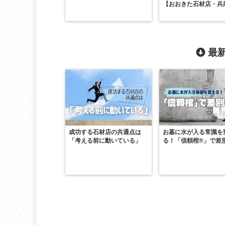
【おおきた石材店・兵
最新
成功する石材店の共通点は
お墓に水が入る常識を
「考える前に動いている」
る！「信頼棺®」で差