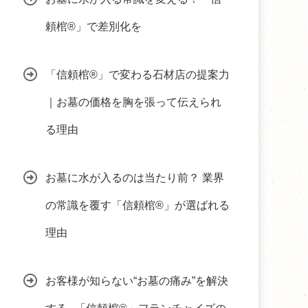
頼棺®」で差別化を
「信頼棺®」で変わる石材店の提案力
｜お墓の価格を胸を張って伝えられ
る理由
お墓に水が入るのは当たり前？ 業界
の常識を覆す「信頼棺®」が選ばれる
理由
お客様が知らない“お墓の痛み”を解決