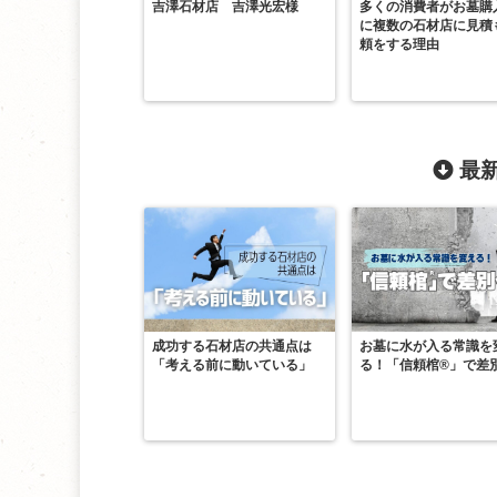
吉澤石材店 吉澤光宏様
多くの消費者がお墓購
に複数の石材店に見積
頼をする理由
最新
成功する石材店の共通点は
お墓に水が入る常識を
「考える前に動いている」
る！「信頼棺®」で差