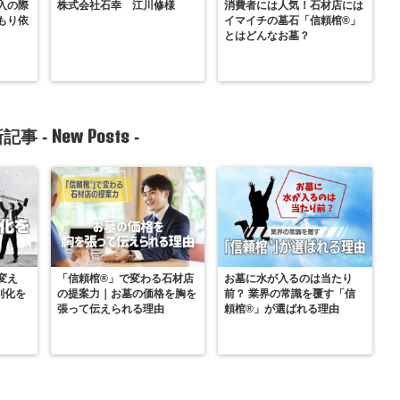
入の際
株式会社石幸 江川修様
消費者には人気！石材店には
もり依
イマイチの墓石「信頼棺®」
とはどんなお墓？
New Posts
記事 -
-
変え
「信頼棺®」で変わる石材店
お墓に水が入るのは当たり
別化を
の提案力｜お墓の価格を胸を
前？ 業界の常識を覆す「信
張って伝えられる理由
頼棺®」が選ばれる理由