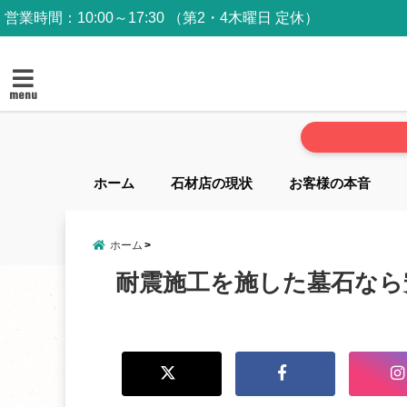
営業時間：10:00～17:30 （第2・4木曜日 定休）
menu
ホーム
石材店の現状
お客様の本音
ホーム
耐震施工を施した墓石なら