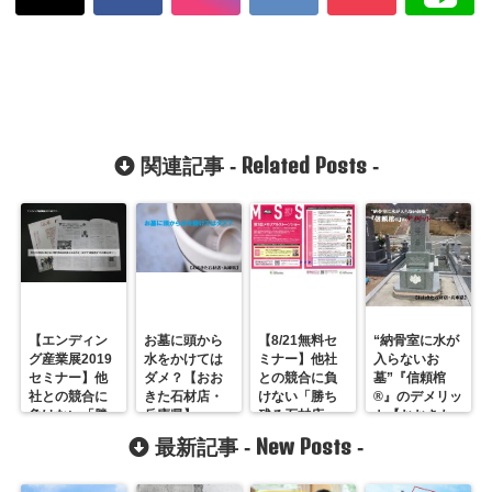
Related Posts
関連記事 -
-
【エンディン
お墓に頭から
【8/21無料セ
“納骨室に水が
グ産業展2019
水をかけては
ミナー】他社
入らないお
セミナー】他
ダメ？【おお
との競合に負
墓”『信頼棺
社との競合に
きた石材店・
けない「勝ち
®』のデメリッ
負けない「勝
兵庫県】
残る石材店」
ト【おおきた
ち残る石材
になる方法/第3
石材店・兵庫
New Posts
最新記事 -
-
店」になる方
回メモリアル
県】
法～なぜ今“顧
ストーンショ
客満足”が必要
ー