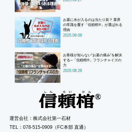
お墓に水が入るのは当たり前？ 業界
の常識を覆す「信頼棺®」が選ばれる
理由
2025.09.08
お客様が知らない“お墓の痛み”を解決
する─「信頼棺®」フランチャイズの
力
2025.08.28
運営会社：株式会社第一石材
TEL：078-515-0909（FC本部 直通）