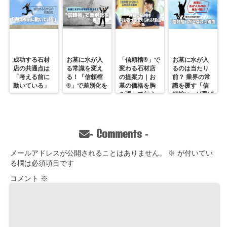
なのか？～
講師：㈱第一
石材 代表取
締役 能島孝
志
成功する石材
お墓に水が入
「信頼棺®」で
お墓に水が入
店の共通点は
る常識を変え
変わる石材店
るのは当たり
「考える前に
る！「信頼棺
の提案力｜お
前？ 業界の常
動いている」
®」で差別化を
墓の価格を胸
識を覆す「信
を張って伝え
頼棺®」が選ば
られる理由
れる理由
Comments
-
-
メールアドレスが公開されることはありません。
※
が付いてい
る欄は必須項目です
コメント
※