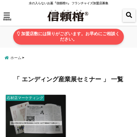
水の入らないお墓『信頼棺®』 フランチャイズ加盟店募集
menu
加盟店数には限りがございます。お早めにご相談く
ださい。
ホーム
「 エンディング産業展セミナー 」 一覧
石材店マーケティング