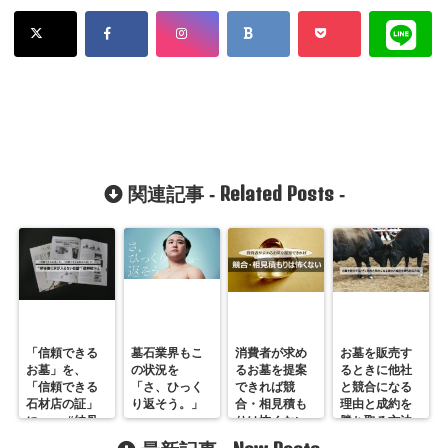
Related Posts
関連記事 -
-
「信頼できる
墓石業界もこ
消費者が求め
お墓を販売す
お墓」を、
の状況を
るお墓を提案
るときに他社
「信頼できる
「さ、ひっく
できれば競
と競合になる
石材店の証」
り返そう。」
合・相見積も
理由と成約を
に──。“納骨
りは怖くない
勝ち取る方法
室に水が入ら