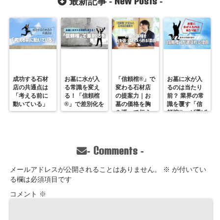
New Posts
最新記事 -
-
ないお墓”「信
頼棺®」/株式
会社第一石材
（本社：兵庫
県神戸市)/代表
取締役・能島
孝志
成功する石材
お墓に水が入
「信頼棺®」で
お墓に水が入
店の共通点は
る常識を変え
変わる石材店
るのは当たり
「考える前に
る！「信頼棺
の提案力｜お
前？ 業界の常
動いている」
®」で差別化を
墓の価格を胸
識を覆す「信
を張って伝え
頼棺®」が選ば
られる理由
れる理由
Comments
-
-
メールアドレスが公開されることはありません。
※
が付いてい
る欄は必須項目です
コメント
※