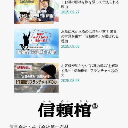
｜お墓の価格を胸を張って伝えられる
理由
2025.09.27
お墓に水が入るのは当たり前？ 業界
の常識を覆す「信頼棺®」が選ばれる
理由
2025.09.08
お客様が知らない“お墓の痛み”を解決
する─「信頼棺®」フランチャイズの
力
2025.08.28
運営会社：株式会社第一石材