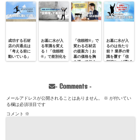
成功する石材
お墓に水が入
「信頼棺®」で
お墓に水が入
店の共通点は
る常識を変え
変わる石材店
るのは当たり
「考える前に
る！「信頼棺
の提案力｜お
前？ 業界の常
動いている」
®」で差別化を
墓の価格を胸
識を覆す「信
を張って伝え
頼棺®」が選ば
られる理由
れる理由
Comments
-
-
メールアドレスが公開されることはありません。
※
が付いてい
る欄は必須項目です
コメント
※