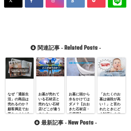
Related Posts
関連記事 -
-
なぜ「通販生
お墓が売れて
お墓に頭から
「おたくのお
活」の商品は
いる石材店と
水をかけては
墓は値段が高
売れるのか？
売れない石材
ダメ？【おお
い！」と言わ
顧客満足でお
店!どこが違う
きた石材店・
れたときにど
墓をつくれば
のか？
兵庫県】
う対応します
売れる！
か？
New Posts
最新記事 -
-