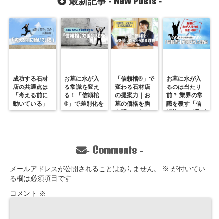
New Posts
最新記事 -
-
店・兵庫県】
成功する石材
お墓に水が入
「信頼棺®」で
お墓に水が入
店の共通点は
る常識を変え
変わる石材店
るのは当たり
「考える前に
る！「信頼棺
の提案力｜お
前？ 業界の常
動いている」
®」で差別化を
墓の価格を胸
識を覆す「信
を張って伝え
頼棺®」が選ば
られる理由
れる理由
Comments
-
-
メールアドレスが公開されることはありません。
※
が付いてい
る欄は必須項目です
コメント
※