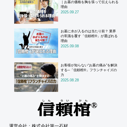
｜お墓の価格を胸を張って伝えられる
理由
2025.09.27
お墓に水が入るのは当たり前？ 業界
の常識を覆す「信頼棺®」が選ばれる
理由
2025.09.08
お客様が知らない“お墓の痛み”を解決
する─「信頼棺®」フランチャイズの
力
2025.08.28
運営会社：株式会社第一石材