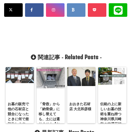
Related Posts
関連記事 -
-
お墓の販売で
「骨壺」から
おおきた石材
伝統の上に新
他の石材店と
「納骨袋」に
店 大北和彦様
しいお墓の技
競合になった
移し替えて
術を重ね持つ
ときに何で差
も、土には還
神奈川県川崎
別化します
りません【お
市の吉澤石材
か？
おきた石材
店の凄さ