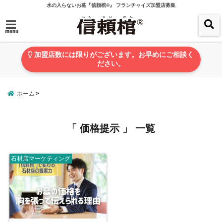
水の入らないお墓『信頼棺®』 フランチャイズ加盟店募集
menu
加盟店数には限りがございます。お早めにご相談く
ださい。
ホーム
「 価格提示 」 一覧
石材店マーケティング