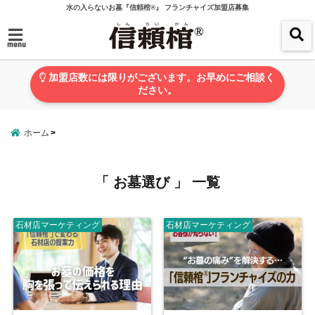
水の入らないお墓『信頼棺®』 フランチャイズ加盟店募集
menu
加盟店数には限りがございます。お早めにご相談く
ださい。
ホーム
「 お墓選び 」 一覧
石材店マーケティング
石材店マーケティング