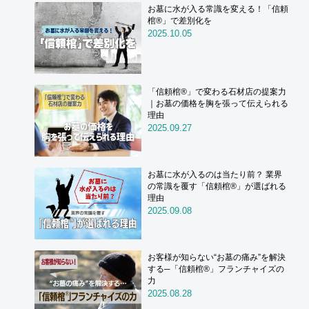
お墓に水が入る常識を変える！「信頼
棺®」で差別化を
2025.10.05
「信頼棺®」で変わる石材店の提案力
｜お墓の価格を胸を張って伝えられる
理由
2025.09.27
お墓に水が入るのは当たり前？ 業界
の常識を覆す「信頼棺®」が選ばれる
理由
2025.09.08
お客様が知らない“お墓の痛み”を解決
する─「信頼棺®」フランチャイズの
力
2025.08.28