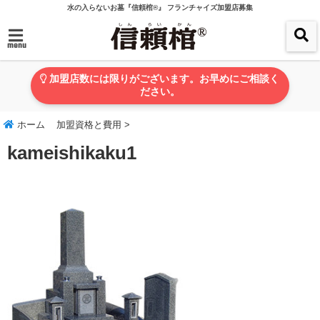
水の入らないお墓『信頼棺®』 フランチャイズ加盟店募集
menu
加盟店数には限りがございます。お早めにご相談く
ださい。
ホーム
加盟資格と費用
>
kameishikaku1