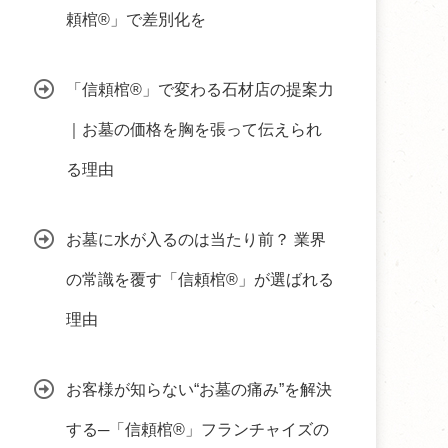
頼棺®」で差別化を
「信頼棺®」で変わる石材店の提案力
｜お墓の価格を胸を張って伝えられ
る理由
お墓に水が入るのは当たり前？ 業界
の常識を覆す「信頼棺®」が選ばれる
理由
お客様が知らない“お墓の痛み”を解決
する─「信頼棺®」フランチャイズの